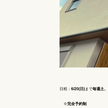
日程：
6/20(日)
まで
毎週土、
※
完全予約制